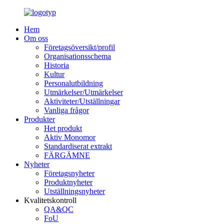
Hem
Om oss
Företagsöversikt/profil
Organisationsschema
Historia
Kultur
Personalutbildning
Utmärkelser/Utmärkelser
Aktiviteter/Utställningar
Vanliga frågor
Produkter
Het produkt
Aktiv Monomor
Standardiserat extrakt
FÄRGÄMNE
Nyheter
Företagsnyheter
Produktnyheter
Utställningsnyheter
Kvalitetskontroll
QA&QC
FoU