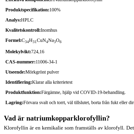
Produktspecifikation:
100%
Analys:
HPLC
Kvalitetskontroll:
Inomhus
Formel:
C
H
CuN
Na
O
34
31
4
3
6
Molekylvikt:
724,16
CAS-nummer:
11006-34-1
Utseende:
Mörkgrönt pulver
Identifiering:
Klarar alla kriterietest
Produktfunktion:
Färgämne, hjälp vid COVID-19-behandling.
Lagring:
Förvara svalt och torrt, väl tillslutet, borta från fukt eller dir
Vad är natriumkopparklorofyllin?
Klorofyllin är en kemikalie som framställs av klorofyll. De