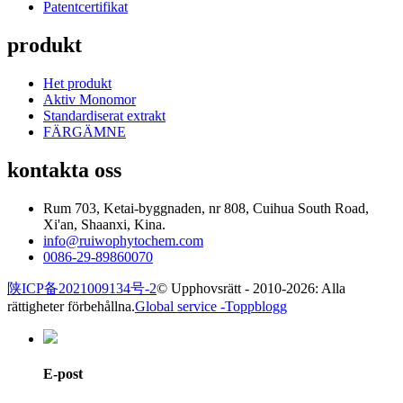
Patentcertifikat
produkt
Het produkt
Aktiv Monomor
Standardiserat extrakt
FÄRGÄMNE
kontakta oss
Rum 703, Ketai-byggnaden, nr 808, Cuihua South Road,
Xi'an, Shaanxi, Kina.
info@ruiwophytochem.com
0086-29-89860070
陕ICP备2021009134号-2
© Upphovsrätt - 2010-2026: Alla
rättigheter förbehållna.
Global service -
Toppblogg
E-post