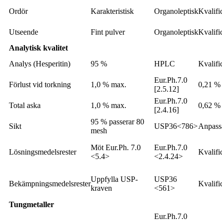
Ordör
Karakteristisk
Organoleptisk
Kvalifi
Utseende
Fint pulver
Organoleptisk
Kvalifi
Analytisk kvalitet
Analys (Hesperitin)
95 %
HPLC
Kvalifi
Eur.Ph.7.0
Förlust vid torkning
1,0 % max.
0,21 %
[2.5.12]
Eur.Ph.7.0
Total aska
1,0 % max.
0,62 %
[2.4.16]
95 % passerar 80
Sikt
USP36<786>
Anpass
mesh
Möt Eur.Ph. 7.0
Eur.Ph.7.0
Lösningsmedelsrester
Kvalifi
<5.4>
<2.4.24>
Uppfylla USP-
USP36
Bekämpningsmedelsrester
Kvalifi
kraven
<561>
Tungmetaller
Eur.Ph.7.0