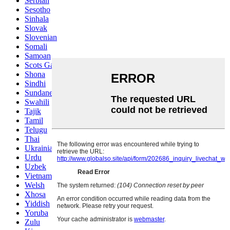
Serbian
Sesotho
Sinhala
Slovak
Slovenian
Somali
Samoan
Scots Gaelic
Shona
Sindhi
Sundanese
Swahili
Tajik
Tamil
Telugu
Thai
Ukrainian
Urdu
Uzbek
Vietnamese
Welsh
Xhosa
Yiddish
Yoruba
Zulu