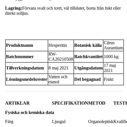
Lagring:
Förvara svalt och torrt, väl tillslutet, borta från fukt eller
direkt solljus.
Analysintyg
Citrus
Produktnamn
Hesperitin
Botanisk källa
Aurantium
RW-
Batchnummer
Batchkvantitet
1000 kg
CA20210508
17 maj
Tillverkningsdatum
8 maj 2021
Utgångsdatum
2021
Vatten och
Lösningsmedelsrester
Del begagnad
Frukt
etanol
ARTIKLAR
SPECIFIKATION
METOD
TEST
Fysiska och kemiska data
Färg
Ljusgul
Organoleptisk
Kvalifi