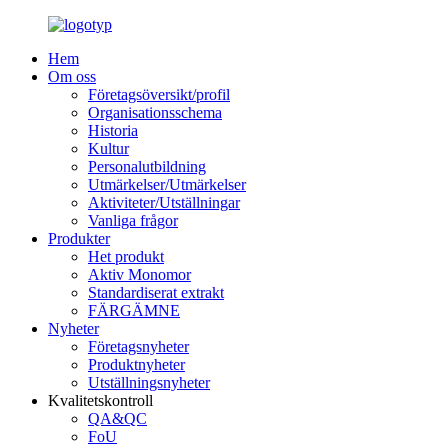
Hem
Om oss
Företagsöversikt/profil
Organisationsschema
Historia
Kultur
Personalutbildning
Utmärkelser/Utmärkelser
Aktiviteter/Utställningar
Vanliga frågor
Produkter
Het produkt
Aktiv Monomor
Standardiserat extrakt
FÄRGÄMNE
Nyheter
Företagsnyheter
Produktnyheter
Utställningsnyheter
Kvalitetskontroll
QA&QC
FoU