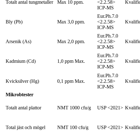
Totalt antal tungmetaller
Max 10 ppm.
<2.2.58>
Kvalifi
ICP-MS
Eur.Ph.7.0
Bly (Pb)
Max 3,0 ppm.
<2.2.58>
Kvalifi
ICP-MS
Eur.Ph.7.0
Arsenik (As)
Max 2,0 ppm.
<2.2.58>
Kvalifi
ICP-MS
Eur.Ph.7.0
Kadmium (Cd)
1,0 ppm Max.
<2.2.58>
Kvalifi
ICP-MS
Eur.Ph.7.0
Kvicksilver (Hg)
0,1 ppm Max.
<2.2.58>
Kvalifi
ICP-MS
Mikrobtester
Totalt antal plattor
NMT 1000 cfu/g
USP <2021>
Kvalifi
Total jäst och mögel
NMT 100 cfu/g
USP <2021>
Kvalifi