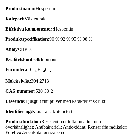
Produktnamn:
Hesperitin
Kategori:
Växtextrakt
Effektiva komponenter:
Hesperitin
Produktspecifikation:
90 % 92 % 95 % 98 %
Analys:
HPLC
Kvalitetskontroll:
Inomhus
Formulera:
C
H
O
16
1
4
6
Molekylvikt:
304,2713
CAS-nummer:
520-33-2
Utseende:
Ljusgult fint pulver med karakteristisk lukt.
Identifiering:
Klarar alla kriterietest
Produktfunktion:
Resistent mot inflammation och
överkänslighet; Antibakteriell; Antioxidant; Rensar fria radikaler;
Förebygger cirkulationssystemet