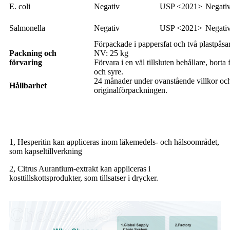
E. coli
Negativ
USP <2021>
Negati
Salmonella
Negativ
USP <2021>
Negati
Förpackade i pappersfat och två plastpåsar
Packning och
NV: 25 kg
förvaring
Förvara i en väl tillsluten behållare, borta f
och syre.
24 månader under ovanstående villkor och
Hållbarhet
originalförpackningen.
Applicering av hesperitin
1, Hesperitin kan appliceras inom läkemedels- och hälsoområdet,
som kapseltillverkning
2, Citrus Aurantium-extrakt kan appliceras i
kosttillskottsprodukter, som tillsatser i drycker.