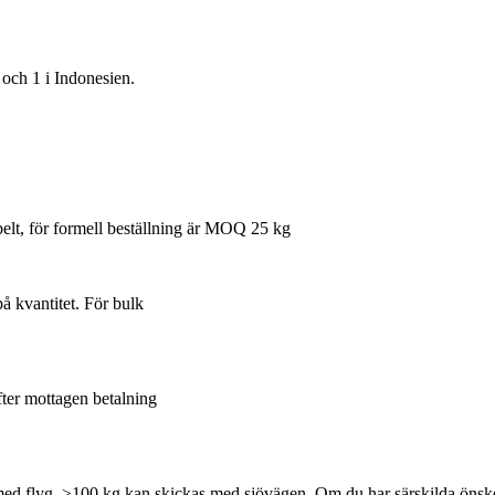
 och 1 i Indonesien.
belt, för formell beställning är MOQ 25 kg
å kvantitet. För bulk
efter mottagen betalning
d flyg, ≥100 kg kan skickas med sjövägen. Om du har särskilda önskem