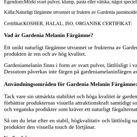
Egendom:
Mörkt svart pulver, klump, pasta eller vätska, något speciell
Källa:
Naturligt färgämne utvunnet ur frukten av Gardenia jasminoides
KOSHER, HALAL, ISO, ORGANISK CERTIFIKAT;
Certifikat:
Vad är Gardenia Melanin Färgämne?
Ett unikt naturligt färgämne utvunnet ur frukterna av Gard
produkten är ren och av hög kvalitet.
Gardeniamelanin finns i form av svart pulver, lättlösligt i 
Dessutom påverkas inte färgen på gardeniamelaninfärgen av
Användningsområden för Gardenia Melanin Färgämne
Tack vare sin utmärkta stabilitet och höga kvalitet är garde
förbättrar produkternas visuella attraktionskraft samtidigt
och veganska produkter som kräver ett naturligt färgalternat
Så om du letar efter en stabil, högkvalitativ och lättlöslig 
produkter den visuella touch de förtjänar.