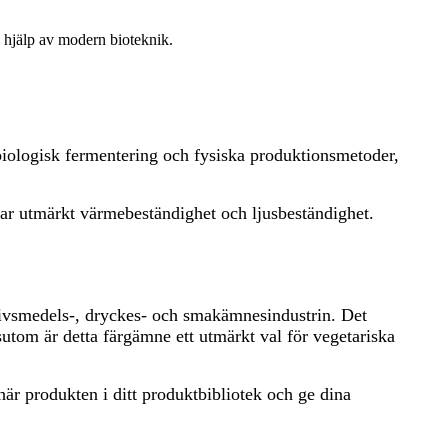
d hjälp av modern bioteknik.
biologisk fermentering och fysiska produktionsmetoder,
h har utmärkt värmebeständighet och ljusbeständighet.
om livsmedels-, dryckes- och smakämnesindustrin. Det
sutom är detta färgämne ett utmärkt val för vegetariska
 här produkten i ditt produktbibliotek och ge dina