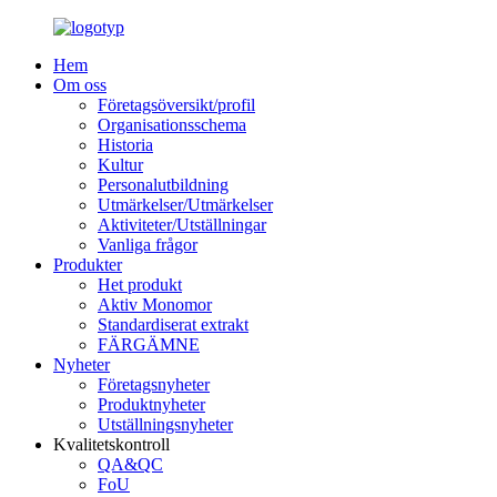
Hem
Om oss
Företagsöversikt/profil
Organisationsschema
Historia
Kultur
Personalutbildning
Utmärkelser/Utmärkelser
Aktiviteter/Utställningar
Vanliga frågor
Produkter
Het produkt
Aktiv Monomor
Standardiserat extrakt
FÄRGÄMNE
Nyheter
Företagsnyheter
Produktnyheter
Utställningsnyheter
Kvalitetskontroll
QA&QC
FoU